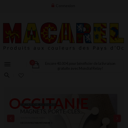
Connexion
menu
0
Encore 40.00 € pour bénéficier de la livraison
gratuite avec Mondial Relay!
OCCITANIE
DÉCORATIONS, ACCESSOIRES
MAGNETS, PORTE-CLÉS...
torchons, essuie-mains ...
DÉCOUVREZ MAINTENANT