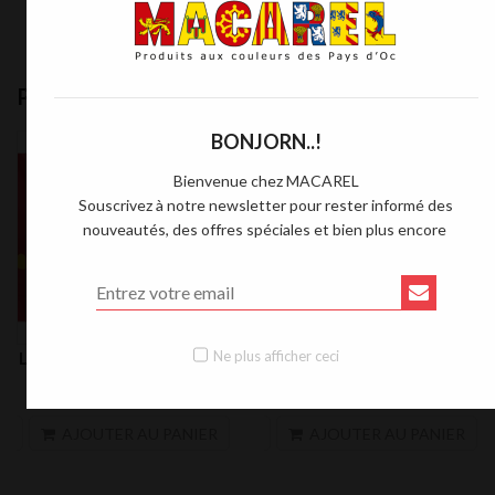
PRODUITS SPÉCIAUX
BONJORN..!
PROMO !
Bienvenue chez MACAREL
Souscrivez à notre newsletter pour rester informé des
nouveautés, des offres spéciales et bien plus encore
Rouge
Noir
Ne plus afficher ceci
Lot fan de Macarel avec...
Lot béret et couteau...
37,00 €
30,00 €
35,00 €
30,00 €
search
sea
AJOUTER AU PANIER
AJOUTER AU PANIER