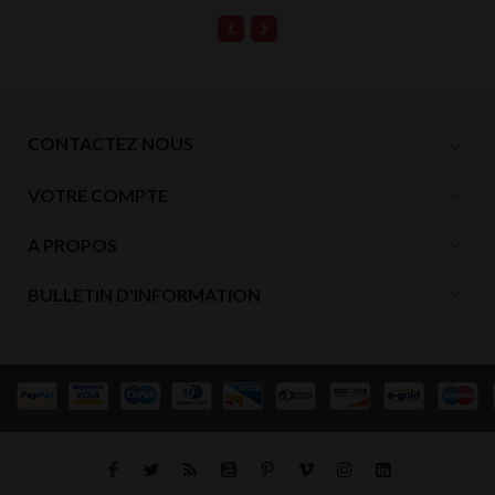
CONTACTEZ NOUS
expand_more
VOTRE COMPTE
expand_more
A PROPOS
expand_more
expand_more
BULLETIN D'INFORMATION