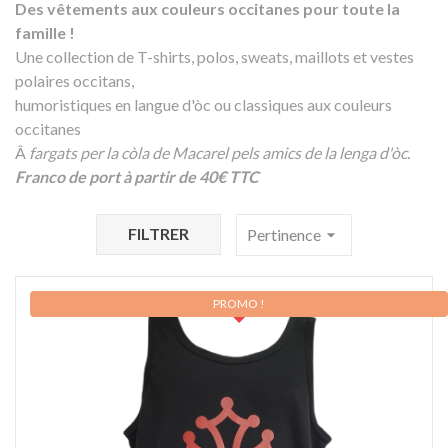
Des vêtements aux couleurs occitanes pour toute la
famille !
Une collection de T-shirts, polos, sweats, maillots et vestes
polaires occitans,
humoristiques en langue d'òc ou classiques aux couleurs
occitanes
Â
fargats per la còla de Macarel pels amics de la lenga d'òc.
Franco de port à partir de 40€ TTC
FILTRER
Pertinence
arrow_drop_down
PROMO !