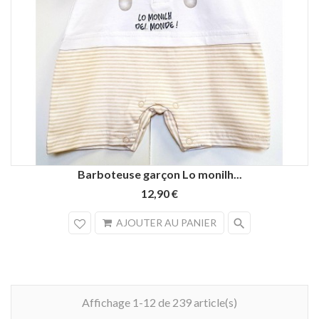
Beige
Bleu
Bleu
Barboteuse garçon Lo monilh...
lagon
pâle
12,90 €
search
AJOUTER AU PANIER
Affichage 1-12 de 239 article(s)