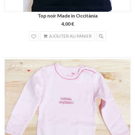
Top noir Made in Occitània
4,00 €
search
AJOUTER AU PANIER
RUPTURE DE STOCK