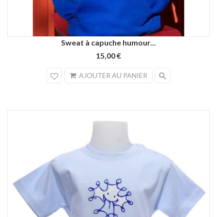
Sweat à capuche humour...
15,00 €
search
AJOUTER AU PANIER