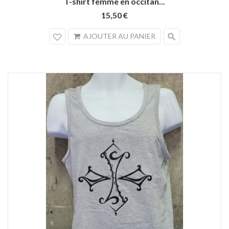
T-shirt femme en occitan...
15,50 €
search
AJOUTER AU PANIER