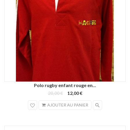
Polo rugby enfant rouge en...
20,00 €
12,00 €
search
AJOUTER AU PANIER