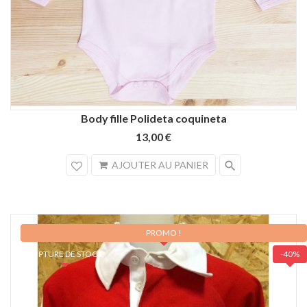
Body fille Polideta coquineta
13,00 €
search
AJOUTER AU PANIER
PROMO !
RUPTURE DE STOCK
-40%