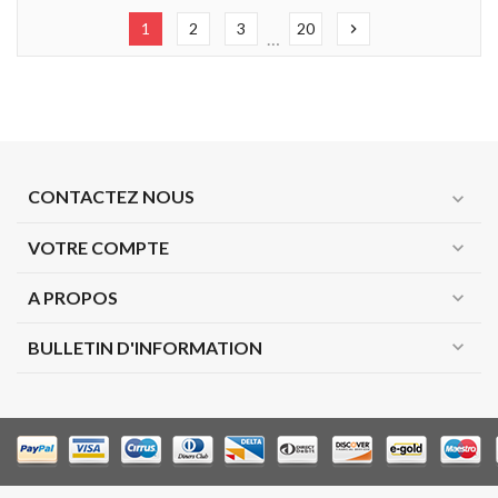
1
2
3
20
chevron_right
…
CONTACTEZ NOUS
expand_more
VOTRE COMPTE
expand_more
A PROPOS
expand_more
expand_more
BULLETIN D'INFORMATION