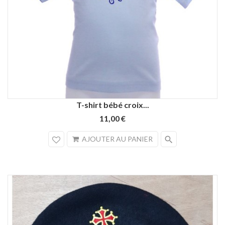
Bleu
Rose
T-shirt bébé croix...
lagon
11,00 €
search
AJOUTER AU PANIER