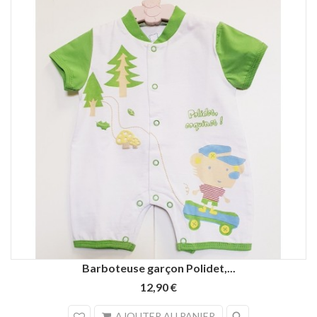
Vert
Bleu
Bleu
Barboteuse garçon Polidet,...
marine
royal
12,90 €
search
AJOUTER AU PANIER