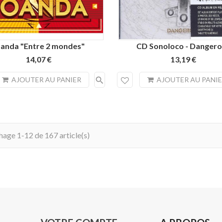
oanda "Entre 2 mondes"
CD Sonoloco - Danger
14,07 €
13,19 €
search
AJOUTER AU PANIER
AJOUTER AU PANI
hage 1-12 de 167 article(s)