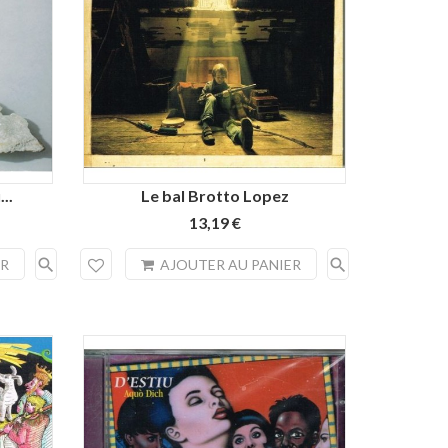
..
Le bal Brotto Lopez
13,19 €
search
search
ER
AJOUTER AU PANIER