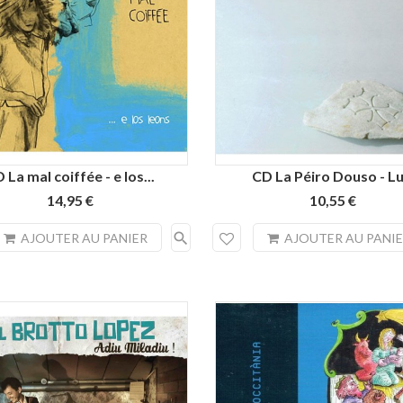
 La mal coiffée - e los...
CD La Péiro Douso - Lu.
14,95 €
10,55 €
search
AJOUTER AU PANIER
AJOUTER AU PANI