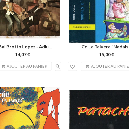
Bal Brotto Lopez - Adiu...
Cd La Talvera "Nadals.
14,07 €
15,00 €
search
AJOUTER AU PANIER
AJOUTER AU PANI