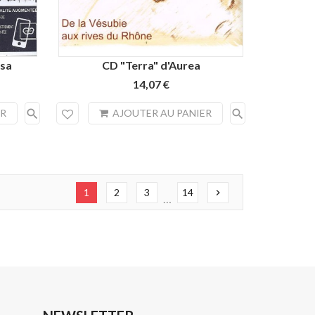
osa
CD "Terra" d'Aurea
14,07 €
search
search
ER
AJOUTER AU PANIER
1
2
3
14
chevron_right
…