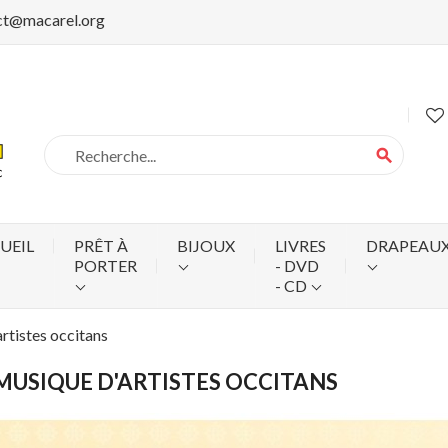
ct@macarel.org
search
UEIL
PRÊT À
BIJOUX
LIVRES
DRAPEAU
PORTER
- DVD
- CD
rtistes occitans
 MUSIQUE D'ARTISTES OCCITANS