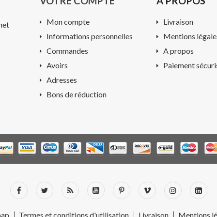
VOTRE COMPTE
A PROPOS
Mon compte
Livraison
net
Informations personnelles
Mentions légale
Commandes
A propos
Avoirs
Paiement sécuri
Adresses
Bons de réduction
map
Termes et conditions d'utilisation
Livraison
Mentions l