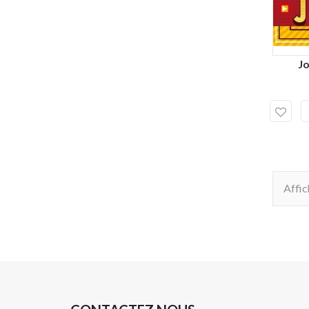
J
Affic