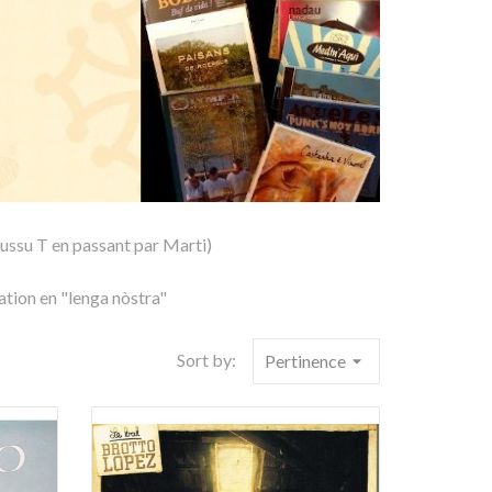
ussu T en passant par Marti)
ation en "lenga nòstra"
Sort by:
Pertinence
arrow_drop_down