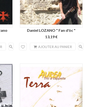
zano
Daniel LOZANO " Fan d'òc "
13,19 €
search
search
ER
AJOUTER AU PANIER