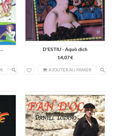
..
D'ESTIU - Aquò dich
14,07 €
search
search
ER
AJOUTER AU PANIER