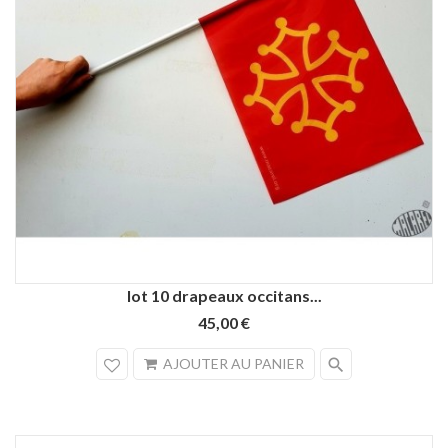
lot 10 drapeaux occitans...
45,00 €
search
AJOUTER AU PANIER