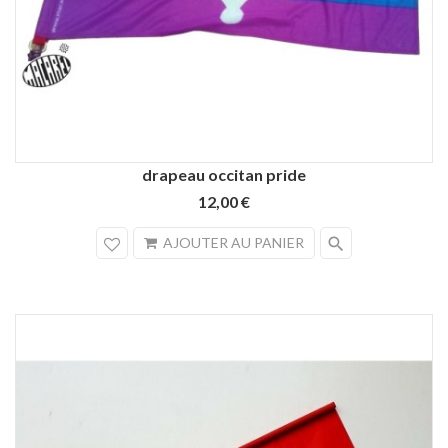
drapeau occitan pride
12,00 €
search
AJOUTER AU PANIER