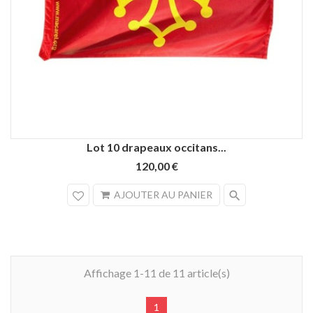
Lot 10 drapeaux occitans...
120,00 €
search
AJOUTER AU PANIER
Affichage 1-11 de 11 article(s)
1