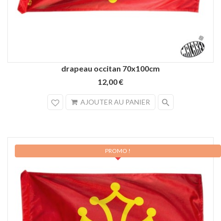
drapeau occitan 70x100cm
12,00 €
search
AJOUTER AU PANIER
PROMO !