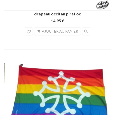
drapeau occitan pirat'oc
14,95 €
search
AJOUTER AU PANIER