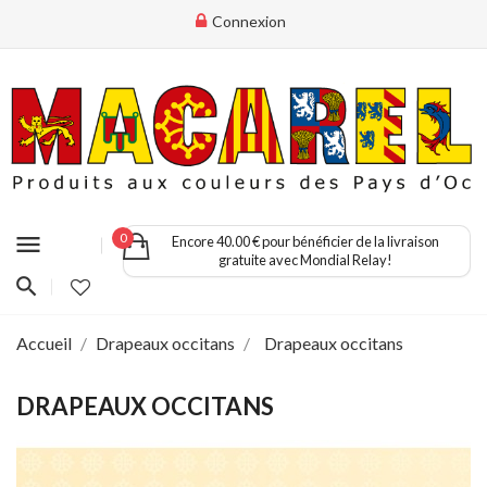
Connexion
menu
0
Encore 40.00 € pour bénéficier de la livraison
gratuite avec Mondial Relay!
Accueil
Drapeaux occitans
Drapeaux occitans
DRAPEAUX OCCITANS