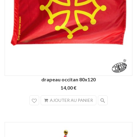
drapeau occitan 80x120
14,00 €
search
AJOUTER AU PANIER