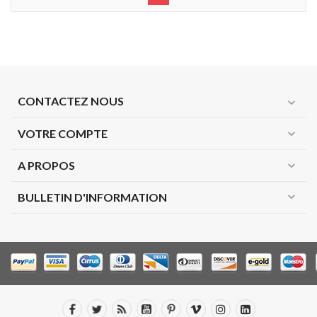
CONTACTEZ NOUS
expand_more
VOTRE COMPTE
expand_more
A PROPOS
expand_more
expand_more
BULLETIN D'INFORMATION