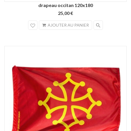
drapeau occitan 120x180
25,00 €
search
AJOUTER AU PANIER