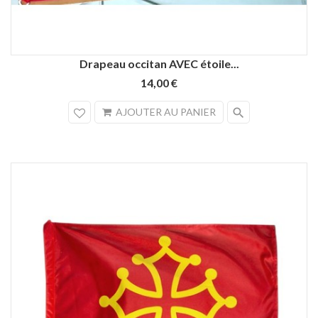
Drapeau occitan AVEC étoile...
14,00 €
search
AJOUTER AU PANIER