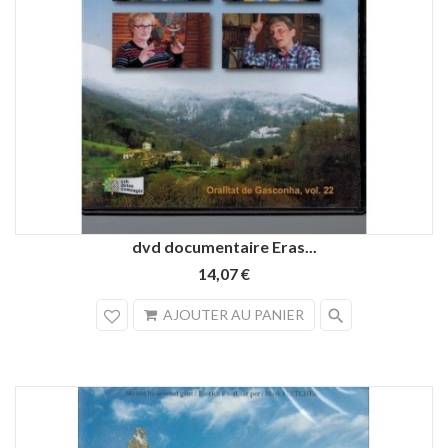
dvd documentaire Eras...
14,07 €
search
AJOUTER AU PANIER