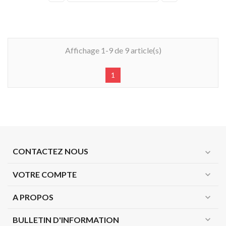
Affichage 1-9 de 9 article(s)
1
CONTACTEZ NOUS
expand_more
VOTRE COMPTE
expand_more
A PROPOS
expand_more
expand_more
BULLETIN D'INFORMATION