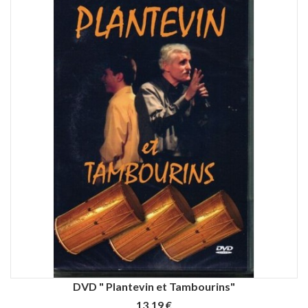
DVD " Plantevin et Tambourins"
13,19 €