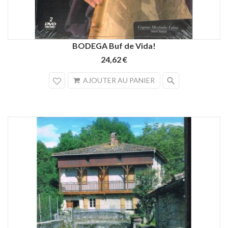
BODEGA Buf de Vida!
24,62 €
search
AJOUTER AU PANIER