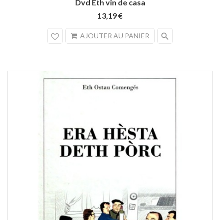
Dvd Eth vin de casa
13,19 €
search
AJOUTER AU PANIER