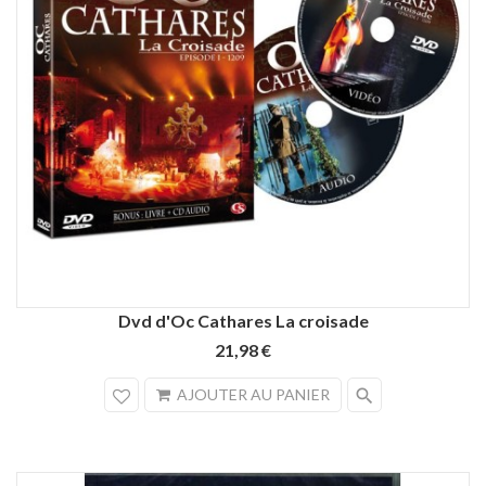
Dvd d'Oc Cathares La croisade
21,98 €
search
AJOUTER AU PANIER