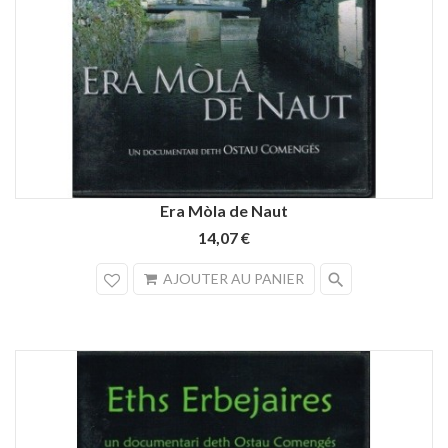
Era Mòla de Naut
14,07 €
search
AJOUTER AU PANIER