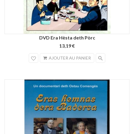
DVD Era Hèsta deth Pòrc
13,19 €
search
AJOUTER AU PANIER