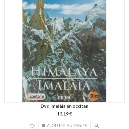
Dvd Imalàia en occitan
13,19 €
search
AJOUTER AU PANIER