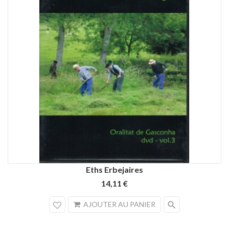
Eths Erbejaires
14,11 €
search
AJOUTER AU PANIER