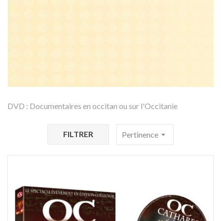
DVD : Documentaires en occitan ou sur l'Occitanie
FILTRER
Pertinence
arrow_drop_down