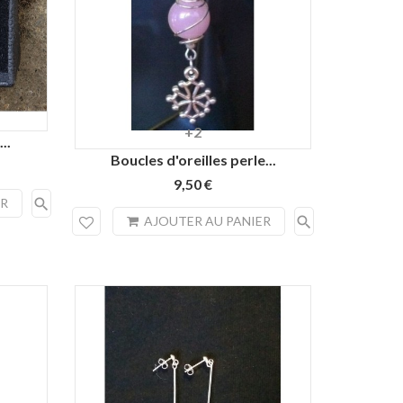
+2
Noir
Rose
Turquoise
Vert
œil
..
d'eau
de
Boucles d'oreilles perle...
tigre
9,50 €
search
ER
search
AJOUTER AU PANIER