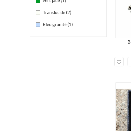
vert jade
(1)
Translucide
(2)
Bleu granité
(1)
B