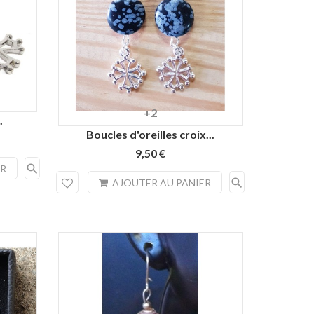
+2
Noir
Orange
Bleu
œil
Vert
.
lagon
de
malachite
Boucles d'oreilles croix...
tigre
9,50 €
search
ER
search
AJOUTER AU PANIER