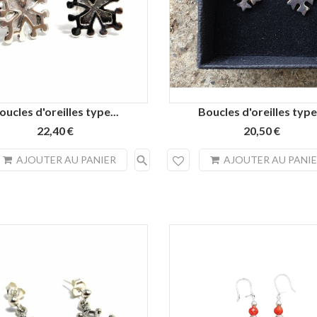
oucles d'oreilles type...
Boucles d'oreilles type.
22,40 €
20,50 €
search
AJOUTER AU PANIER
AJOUTER AU PANI