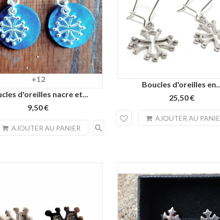
+12
Turquoise
Naturel
Jaune
Jaune
Rouge
Boucles d'oreilles en..
citron
d'or
orangé
cles d'oreilles nacre et...
25,50 €
9,50 €
AJOUTER AU PANI
search
AJOUTER AU PANIER