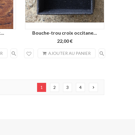
...
Bouche-trou croix occitane...
22,00 €
search
search
ER
AJOUTER AU PANIER
1
2
3
4
chevron_right