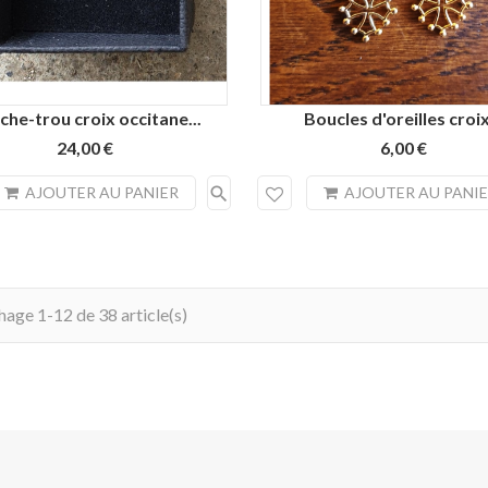
he-trou croix occitane...
Boucles d'oreilles croix
24,00 €
6,00 €
search
AJOUTER AU PANIER
AJOUTER AU PANI
hage 1-12 de 38 article(s)