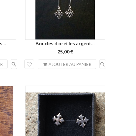
...
Boucles d'oreilles argent...
25,00 €
search
search
ER
AJOUTER AU PANIER