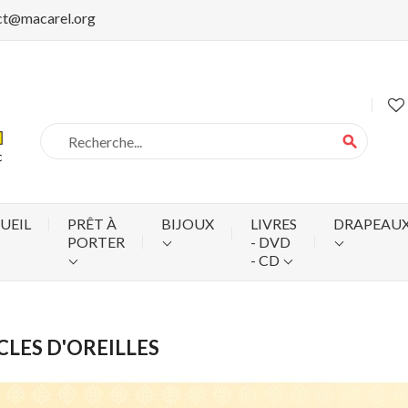
ct@macarel.org
search
UEIL
PRÊT À
BIJOUX
LIVRES
DRAPEAU
PORTER
- DVD
- CD
LES D'OREILLES