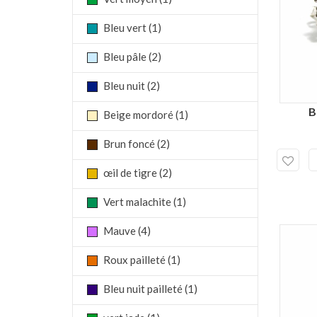
Bleu vert
(1)
Bleu pâle
(2)
Bleu nuit
(2)
B
Beige mordoré
(1)
Brun foncé
(2)
œil de tigre
(2)
Vert malachite
(1)
Mauve
(4)
Roux pailleté
(1)
Bleu nuit pailleté
(1)