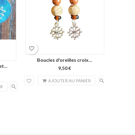
favorite_border
favorite_border
Boucles d'oreilles croix...
Bouc
t...
9,50 €
search
AJOUTER AU PANIER
search
ER