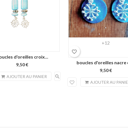
Turquoise
Naturel
Jaune
Jaune
Rouge
+12
citron
d'or
orangé
favorite_border
ucles d'oreilles croix...
boucles d'oreilles nacre e
9,50 €
9,50 €
search
AJOUTER AU PANIER
AJOUTER AU PANI