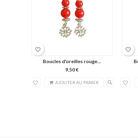
favorite_border
favorite_border
Boucles d'oreilles rouge...
Bo
9,50 €
search
AJOUTER AU PANIER