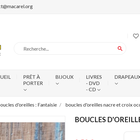
ct@macarel.org
search
UEIL
PRÊT À
BIJOUX
LIVRES
DRAPEAU
PORTER
- DVD
- CD
oucles d'oreilles : Fantaisie
boucles d'oreilles nacre et croix oc
BOUCLES D'OREILL