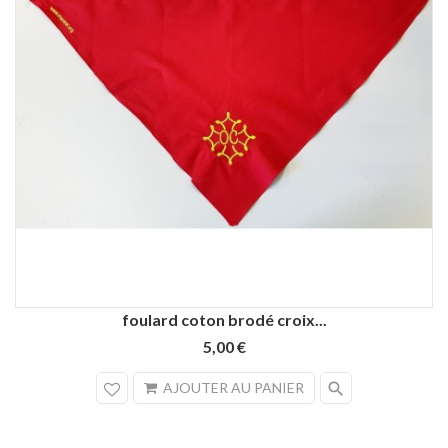
foulard coton brodé croix...
5,00 €
search
AJOUTER AU PANIER