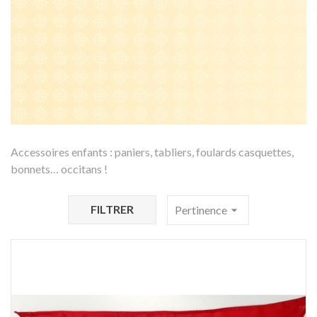
Accessoires enfants : paniers, tabliers, foulards casquettes,
bonnets… occitans !
FILTRER
Pertinence
arrow_drop_down