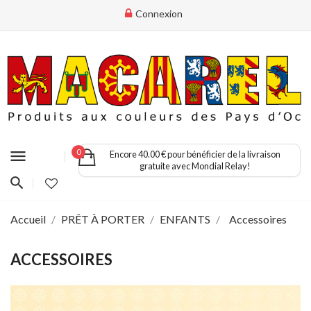
Connexion
menu
0
Encore 40.00 € pour bénéficier de la livraison
gratuite avec Mondial Relay!
Accueil
PRÊT À PORTER
ENFANTS
Accessoires
ACCESSOIRES