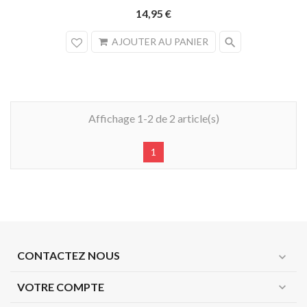
14,95 €
search
AJOUTER AU PANIER
Affichage 1-2 de 2 article(s)
1
CONTACTEZ NOUS
expand_more
VOTRE COMPTE
expand_more