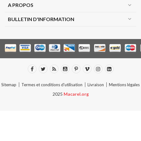
A PROPOS
expand_more
expand_more
BULLETIN D'INFORMATION
Sitemap
Termes et conditions d'utilisation
Livraison
Mentions légales
2025
Macarel.org