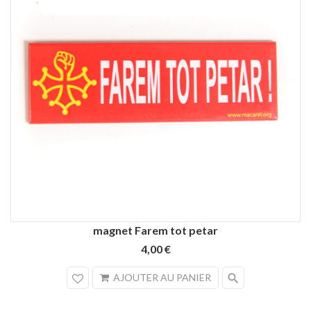
magnet Farem tot petar
4,00 €
search
AJOUTER AU PANIER