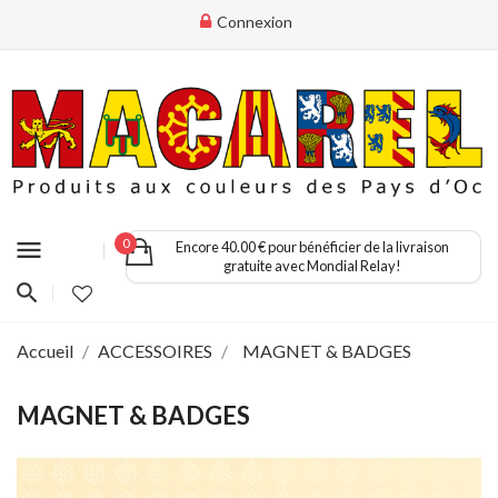
Connexion
menu
0
Encore 40.00 € pour bénéficier de la livraison
gratuite avec Mondial Relay!
Accueil
ACCESSOIRES
MAGNET & BADGES
MAGNET & BADGES