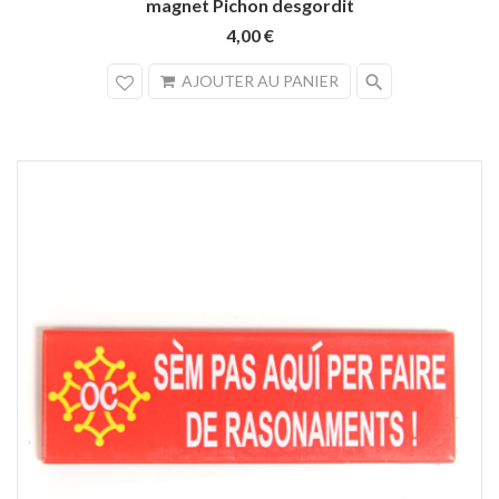
magnet Pichon desgordit
4,00 €
search
AJOUTER AU PANIER