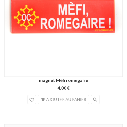
magnet Mèfi romegaire
4,00 €
search
AJOUTER AU PANIER