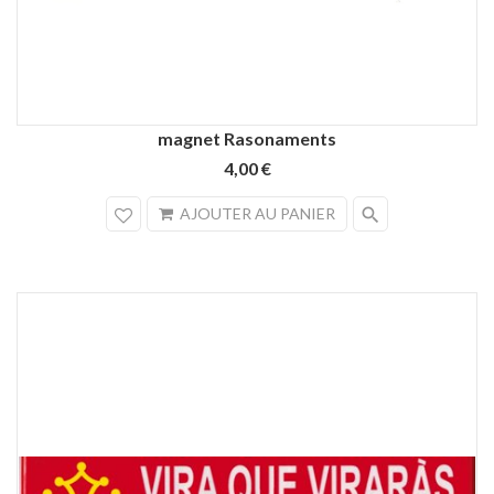
magnet Rasonaments
4,00 €
search
AJOUTER AU PANIER