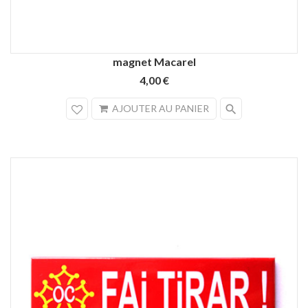
magnet Macarel
4,00 €
search
AJOUTER AU PANIER