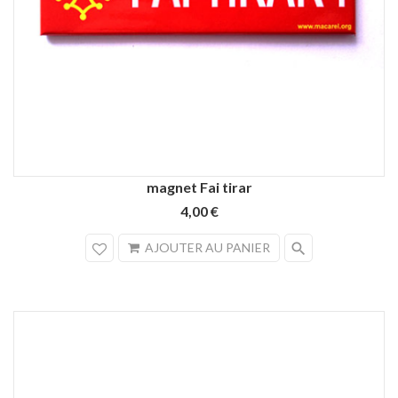
magnet Fai tirar
4,00 €
search
AJOUTER AU PANIER