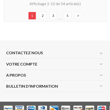
Affichage 1-12 de 54 article(s)
1
2
3
5
chevron_right
…
CONTACTEZ NOUS
expand_more
VOTRE COMPTE
expand_more
A PROPOS
expand_more
expand_more
BULLETIN D'INFORMATION