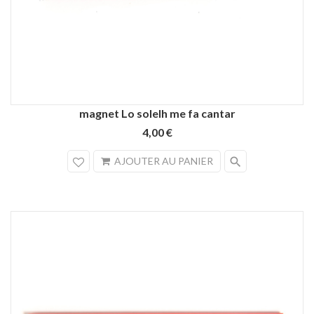
magnet Lo solelh me fa cantar
4,00 €
search
AJOUTER AU PANIER