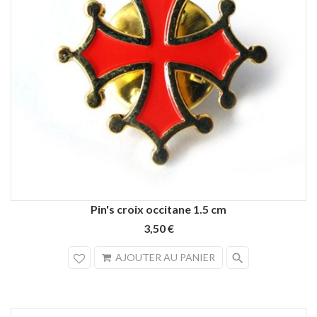
Pin's croix occitane 1.5 cm
3,50 €
search
AJOUTER AU PANIER