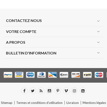
CONTACTEZ NOUS
expand_more
VOTRE COMPTE
expand_more
A PROPOS
expand_more
expand_more
BULLETIN D'INFORMATION
Sitemap
Termes et conditions d'utilisation
Livraison
Mentions légales