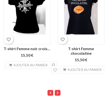
favorite_border
favorite_border
T-shirt Femme noir croix...
T-shirt Femme
chocolatine
15,50 €
15,50 €
search
AJOUTER AU PANIER
sea
AJOUTER AU PANIER