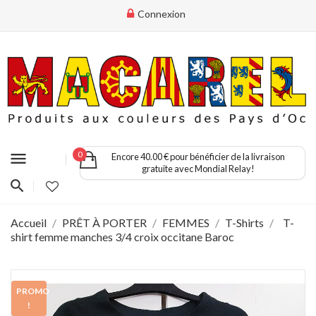
Connexion
menu
0
Encore 40.00 € pour bénéficier de la livraison
gratuite avec Mondial Relay!
Accueil
PRÊT À PORTER
FEMMES
T-Shirts
T-
shirt femme manches 3/4 croix occitane Baroc
PROMO
!