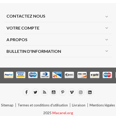
CONTACTEZ NOUS
expand_more
VOTRE COMPTE
expand_more
A PROPOS
expand_more
expand_more
BULLETIN D'INFORMATION
Sitemap
Termes et conditions d'utilisation
Livraison
Mentions légales
2025
Macarel.org