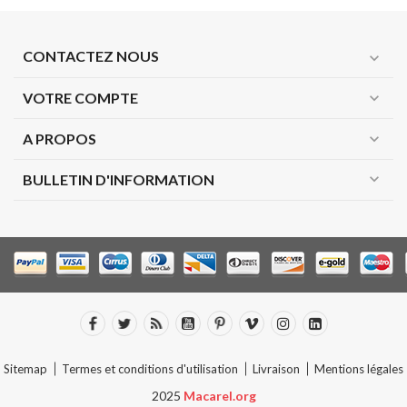
CONTACTEZ NOUS
expand_more
VOTRE COMPTE
expand_more
A PROPOS
expand_more
expand_more
BULLETIN D'INFORMATION
Sitemap
Termes et conditions d'utilisation
Livraison
Mentions légales
2025
Macarel.org