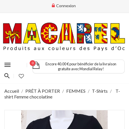
Connexion
menu
0
Encore 40.00 € pour bénéficier de la livraison
gratuite avec Mondial Relay!
Accueil
PRÊT À PORTER
FEMMES
T-Shirts
T-
shirt Femme chocolatine