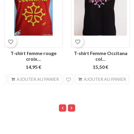
favorite_border
favorite_border
T-shirt femme rouge
T-shirt Femme Occitana
croix...
col...
14,95 €
15,50 €
search
sea
AJOUTER AU PANIER
AJOUTER AU PANIER