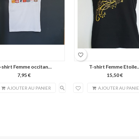
favorite_border
-shirt Femme occitan...
T-shirt Femme Etoile..
7,95 €
15,50 €
search
AJOUTER AU PANIER
AJOUTER AU PANI