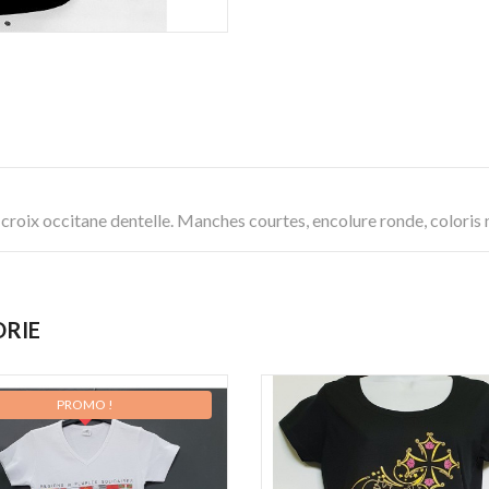
roix occitane dentelle. Manches courtes, encolure ronde, coloris n
ORIE
PROMO !