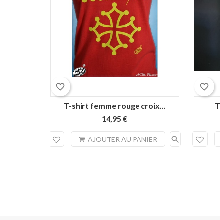
favorite_border
favorite_border
T-shirt femme rouge croix...
T
14,95 €
search
AJOUTER AU PANIER