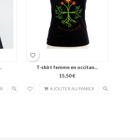
favorite_border
favorite_border
.
T-shirt femme en occitan...
T-sh
15,50 €
search
search
ER
AJOUTER AU PANIER