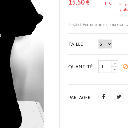
15,50 €
TTC
Encor
gratu
T-shirt Femme noir croix occit
TAILLE
QUANTITÉ
bloc
PARTAGER