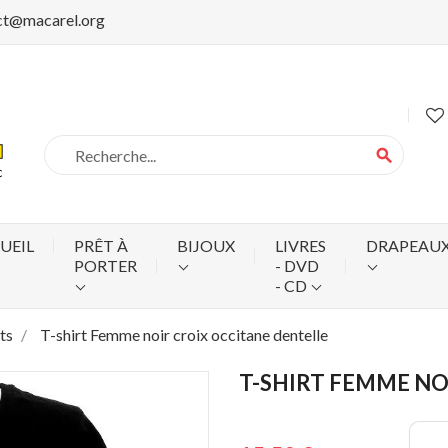
ct@macarel.org
search
UEIL
PRÊT À
BIJOUX
LIVRES
DRAPEAU
PORTER
- DVD
- CD
ts
T-shirt Femme noir croix occitane dentelle
T-SHIRT FEMME NO