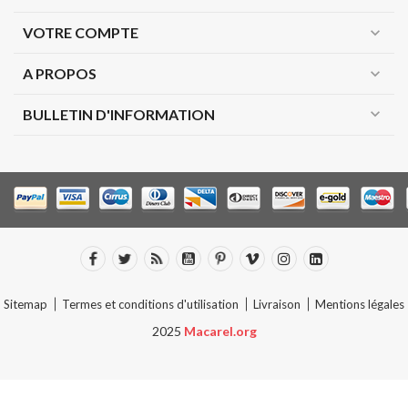
VOTRE COMPTE
expand_more
A PROPOS
expand_more
expand_more
BULLETIN D'INFORMATION
Sitemap
Termes et conditions d'utilisation
Livraison
Mentions légales
2025
Macarel.org