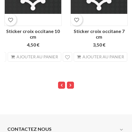
Blanc
Rouge
Noir
Jaune
Blanc
Rouge
Noir
Jaune
favorite_border
favorite_border
Sticker croix occitane 10
Sticker croix occitane 7
cm
cm
4,50 €
3,50 €
search
sea
AJOUTER AU PANIER
AJOUTER AU PANIER
CONTACTEZ NOUS
expand_more