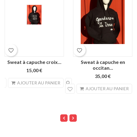
favorite_border
favorite_border
Sweat à capuche croix...
Sweat à capuche en
occitan...
15,00 €
35,00 €
search
AJOUTER AU PANIER
sea
AJOUTER AU PANIER