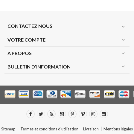
CONTACTEZ NOUS
expand_more
VOTRE COMPTE
expand_more
A PROPOS
expand_more
expand_more
BULLETIN D'INFORMATION
Sitemap
Termes et conditions d'utilisation
Livraison
Mentions légales