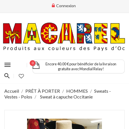
Connexion
menu
0
Encore 40.00 € pour bénéficier de la livraison
gratuite avec Mondial Relay!
Accueil
PRÊT À PORTER
HOMMES
Sweats -
Vestes - Polos
Sweat à capuche Occitanie