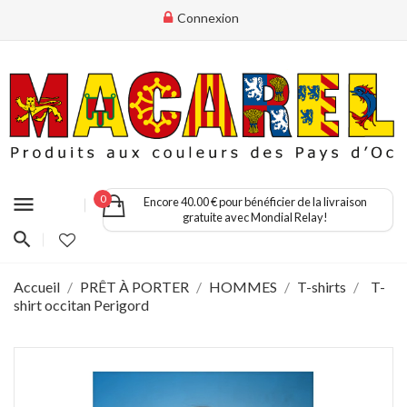
Connexion
menu
0
Encore 40.00 € pour bénéficier de la livraison
gratuite avec Mondial Relay!
Accueil
PRÊT À PORTER
HOMMES
T-shirts
T-
shirt occitan Perigord