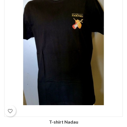
favorite_border
T-shirt Nadau