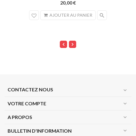
20,00 €
search
AJOUTER AU PANIER
CONTACTEZ NOUS
expand_more
VOTRE COMPTE
expand_more
A PROPOS
expand_more
expand_more
BULLETIN D'INFORMATION