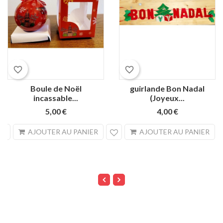
favorite_border
favorite_border
Boule de Noël
guirlande Bon Nadal
incassable...
(Joyeux...
5,00 €
4,00 €
search
sea
AJOUTER AU PANIER
AJOUTER AU PANIER