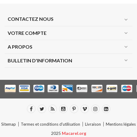
CONTACTEZ NOUS
expand_more
VOTRE COMPTE
expand_more
A PROPOS
expand_more
expand_more
BULLETIN D'INFORMATION
Sitemap
Termes et conditions d'utilisation
Livraison
Mentions légales
2025
Macarel.org