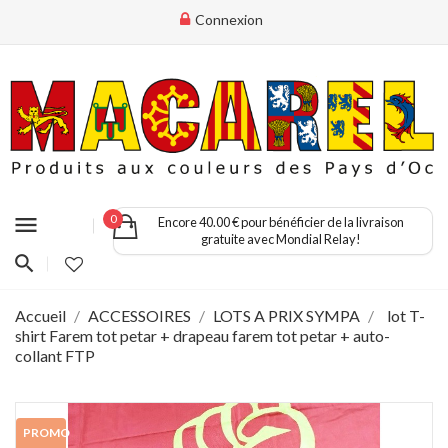
Connexion
menu
0
Encore 40.00 € pour bénéficier de la livraison
gratuite avec Mondial Relay!
Accueil
ACCESSOIRES
LOTS A PRIX SYMPA
lot T-
shirt Farem tot petar + drapeau farem tot petar + auto-
collant FTP
PROMO