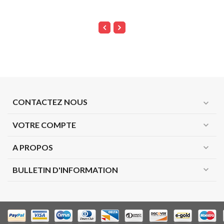
CONTACTEZ NOUS
expand_more
VOTRE COMPTE
expand_more
A PROPOS
expand_more
expand_more
BULLETIN D'INFORMATION