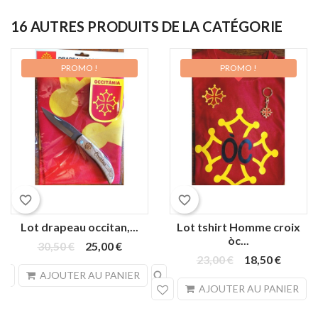
16 AUTRES PRODUITS DE LA CATÉGORIE
PROMO !
PROMO !
favorite_border
favorite_border
Lot drapeau occitan,...
Lot tshirt Homme croix
òc...
30,50 €
25,00 €
23,00 €
18,50 €
search
AJOUTER AU PANIER
sea
AJOUTER AU PANIER