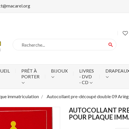
ct@macarel.org
search
UEIL
PRÊT À
BIJOUX
LIVRES
DRAPEAU
PORTER
- DVD
- CD
aque immatriculation
Autocollant pre-découpé double 09 Arièg
AUTOCOLLANT PRE
POUR PLAQUE IMM