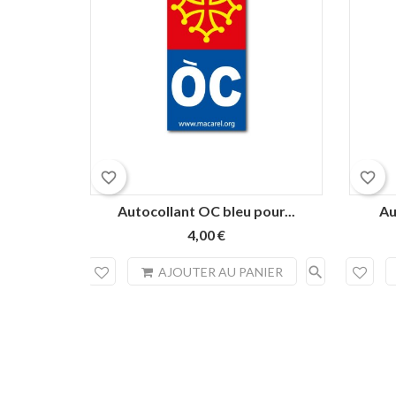
favorite_border
favorite_border
Autocollant OC bleu pour...
Au
4,00 €
search
AJOUTER AU PANIER