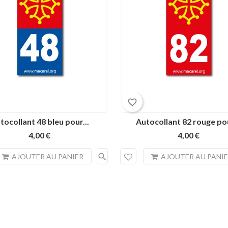
favorite_border
tocollant 48 bleu pour...
Autocollant 82 rouge pou
4,00 €
4,00 €
search
AJOUTER AU PANIER
AJOUTER AU PANI