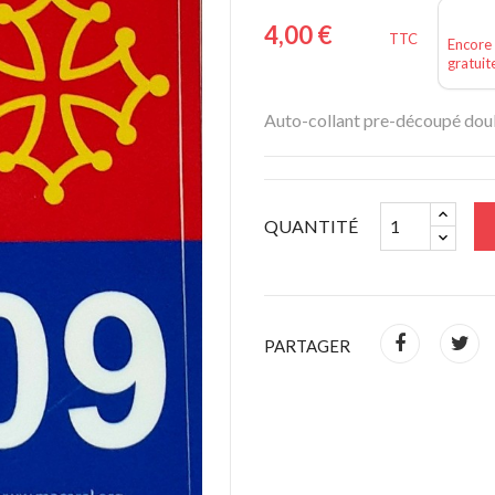
4,00 €
TTC
Encore 
gratuit
Auto-collant pre-découpé doub
QUANTITÉ
PARTAGER