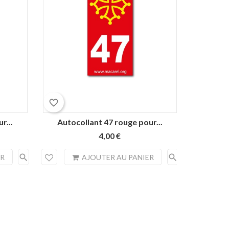
favorite_border
favorite_border
r...
Autocollant 47 rouge pour...
Autoc
4,00 €
search
search
ER
AJOUTER AU PANIER