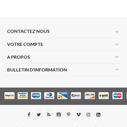
CONTACTEZ NOUS
expand_more
VOTRE COMPTE
expand_more
A PROPOS
expand_more
expand_more
BULLETIN D'INFORMATION