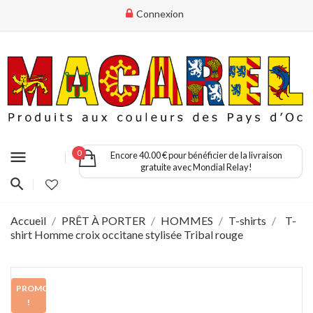
Connexion
menu
0
Encore 40.00 € pour bénéficier de la livraison
gratuite avec Mondial Relay!
Accueil
PRÊT À PORTER
HOMMES
T-shirts
T-
shirt Homme croix occitane stylisée Tribal rouge
PROMO
!