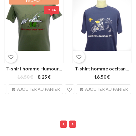
PROMO !
-50%
Kaki
Kaki
Bleu
favorite_border
favorite_border
clair
Jean
T-shirt homme Humour...
T-shirt homme occitan...
16,50 €
8,25 €
16,50 €
search
sea
AJOUTER AU PANIER
AJOUTER AU PANIER