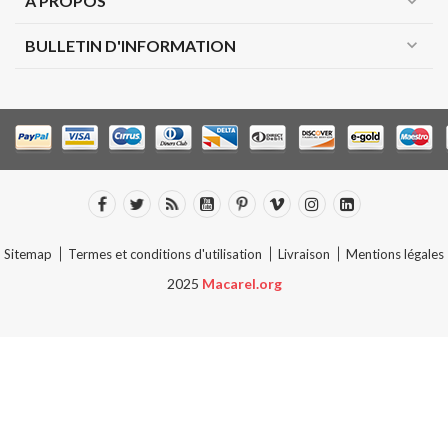
A PROPOS
expand_more
expand_more
BULLETIN D'INFORMATION
Sitemap
Termes et conditions d'utilisation
Livraison
Mentions légales
2025
Macarel.org