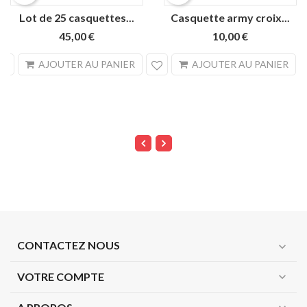
Lot de 25 casquettes...
Casquette army croix...
45,00 €
10,00 €
search
sea
AJOUTER AU PANIER
AJOUTER AU PANIER
CONTACTEZ NOUS
expand_more
VOTRE COMPTE
expand_more