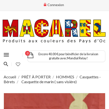
Connexion
menu
0
Encore 40.00 € pour bénéficier de la livraison
gratuite avec Mondial Relay!
Accueil
PRÊT À PORTER
HOMMES
Casquettes -
Bérets
Casquette de marin ( sans visière)