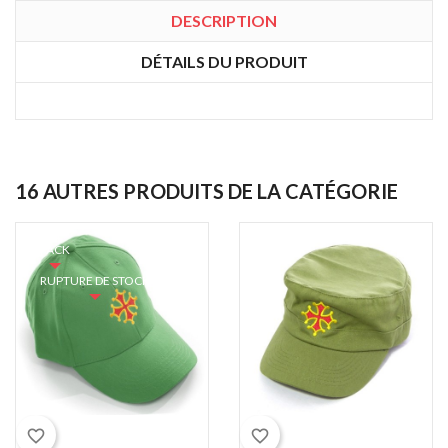
DESCRIPTION
DÉTAILS DU PRODUIT
16 AUTRES PRODUITS DE LA CATÉGORIE
PACK
RUPTURE DE STOCK
Kaki
favorite_border
favorite_border