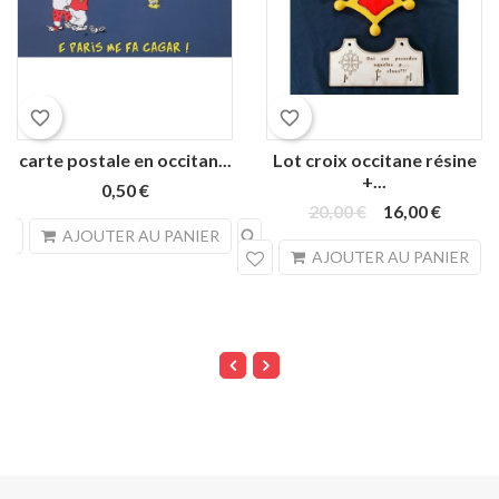
favorite_border
favorite_border
carte postale en occitan...
Lot croix occitane résine
+...
0,50 €
20,00 €
16,00 €
search
AJOUTER AU PANIER
sea
AJOUTER AU PANIER