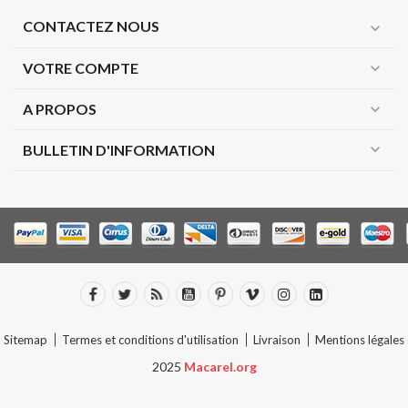
CONTACTEZ NOUS
expand_more
VOTRE COMPTE
expand_more
A PROPOS
expand_more
expand_more
BULLETIN D'INFORMATION
Sitemap
Termes et conditions d'utilisation
Livraison
Mentions légales
2025
Macarel.org