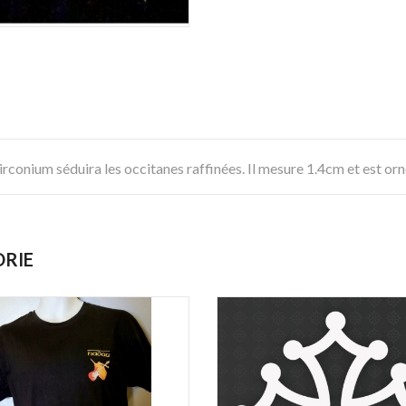
zirconium séduira les occitanes raffinées. Il mesure 1.4cm et est or
ORIE