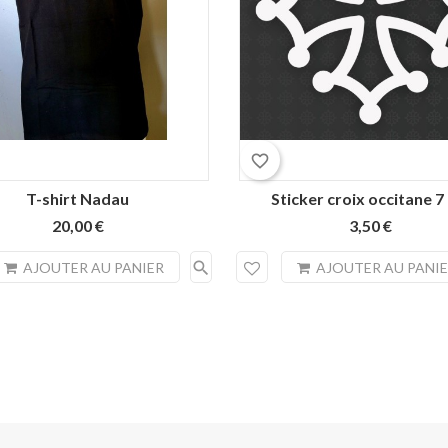
Blanc
Rouge
Noir
Jaune
favorite_border
T-shirt Nadau
Sticker croix occitane 7
20,00 €
3,50 €
search
AJOUTER AU PANIER
AJOUTER AU PANI