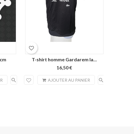
favorite_border
favorite_border
 cm
T-shirt homme Gardarem la...
Autoc
16,50 €
search
search
ER
AJOUTER AU PANIER