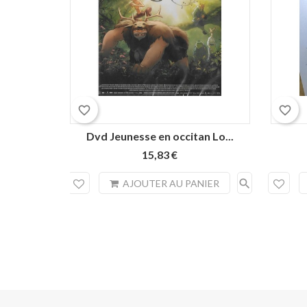
favorite_border
favorite_border
Dvd Jeunesse en occitan Lo...
15,83 €
search
AJOUTER AU PANIER