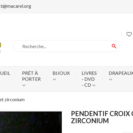
ct@macarel.org
search
UEIL
PRÊT À
BIJOUX
LIVRES
DRAPEAU
PORTER
- DVD
- CD
 et zirconium
PENDENTIF CROIX 
ZIRCONIUM