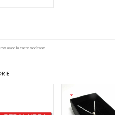
erso avec la carte occitane
ORIE
PACK