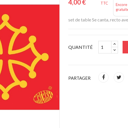
4,00 €
TTC
Encore 
gratuit
set de table Se canta, recto av
QUANTITÉ
PARTAGER