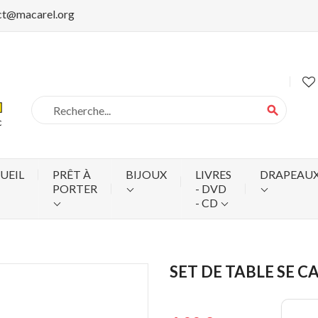
ct@macarel.org
search
UEIL
PRÊT À
BIJOUX
LIVRES
DRAPEAU
PORTER
- DVD
- CD
SET DE TABLE SE C