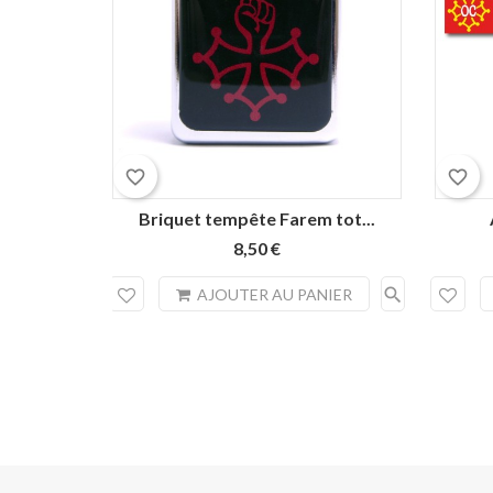
favorite_border
favorite_border
Briquet tempête Farem tot...
8,50 €
search
AJOUTER AU PANIER