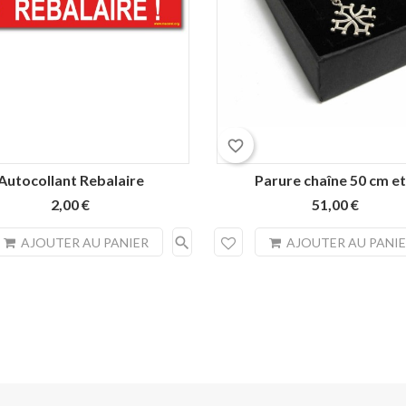
favorite_border
Autocollant Rebalaire
Parure chaîne 50 cm et.
2,00 €
51,00 €
search
AJOUTER AU PANIER
AJOUTER AU PANI