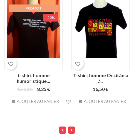
PROMO !
-50%
Noir
favorite_border
favorite_border
t-shirt homme
T-shirt homme Occitània
humoristique...
/...
16,50 €
8,25 €
16,50 €
search
sea
AJOUTER AU PANIER
AJOUTER AU PANIER