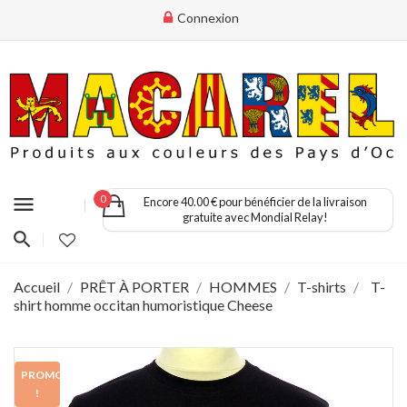
Connexion
menu
0
Encore 40.00 € pour bénéficier de la livraison
gratuite avec Mondial Relay!
Accueil
PRÊT À PORTER
HOMMES
T-shirts
T-
shirt homme occitan humoristique Cheese
PROMO
!