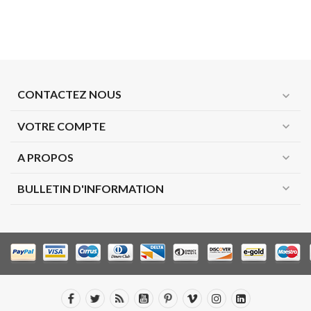
CONTACTEZ NOUS
expand_more
VOTRE COMPTE
expand_more
A PROPOS
expand_more
expand_more
BULLETIN D'INFORMATION