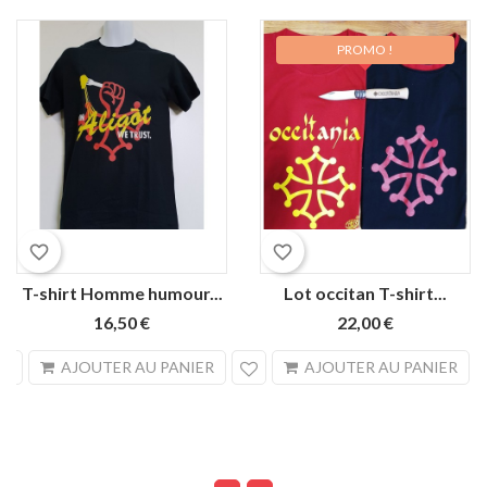
PROMO !
favorite_border
favorite_border
T-shirt Homme humour...
Lot occitan T-shirt...
16,50 €
22,00 €
search
sea
AJOUTER AU PANIER
AJOUTER AU PANIER