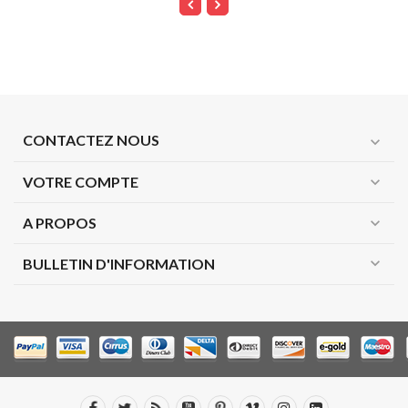
CONTACTEZ NOUS
expand_more
VOTRE COMPTE
expand_more
A PROPOS
expand_more
expand_more
BULLETIN D'INFORMATION