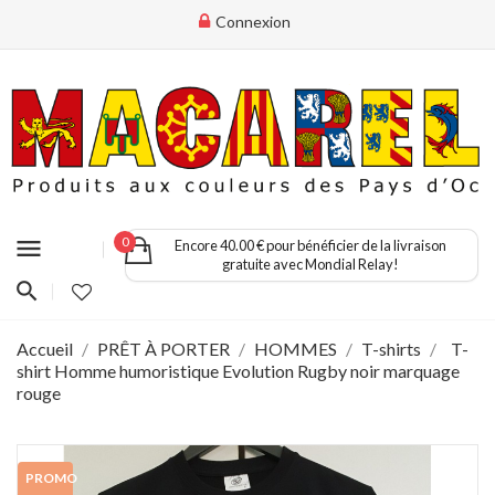
Connexion
menu
0
Encore 40.00 € pour bénéficier de la livraison
gratuite avec Mondial Relay!
Accueil
PRÊT À PORTER
HOMMES
T-shirts
T-
shirt Homme humoristique Evolution Rugby noir marquage
rouge
PROMO