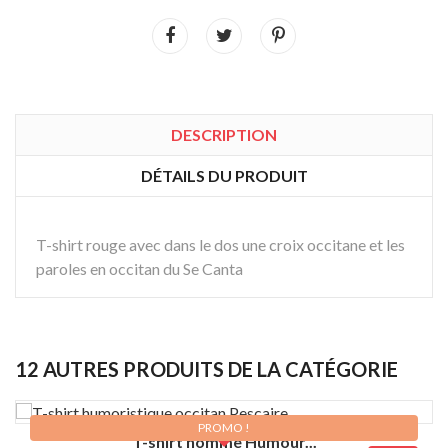
DESCRIPTION
DÉTAILS DU PRODUIT
T-shirt rouge avec dans le dos une croix occitane et les
paroles en occitan du Se Canta
12 AUTRES PRODUITS DE LA CATÉGORIE
PROMO !
Kaki
Kaki
T-shirt homme Humour...