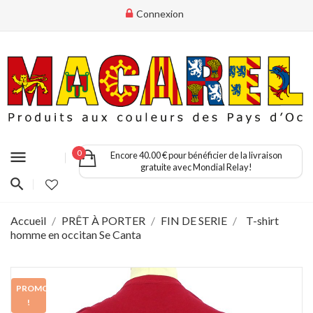
Connexion
menu
0
Encore 40.00 € pour bénéficier de la livraison
gratuite avec Mondial Relay!
Accueil
PRÊT À PORTER
FIN DE SERIE
T-shirt
homme en occitan Se Canta
PROMO
!