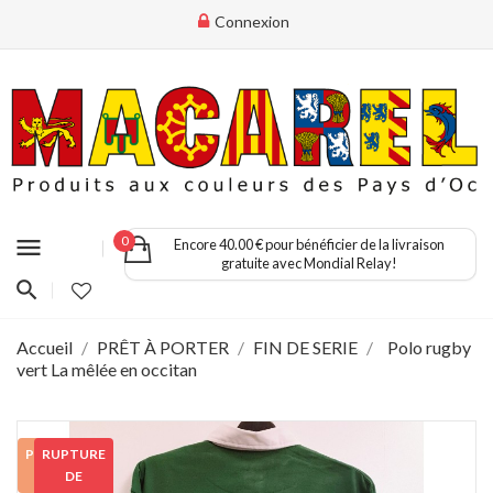
Connexion
menu
0
Encore 40.00 € pour bénéficier de la livraison
gratuite avec Mondial Relay!
Accueil
PRÊT À PORTER
FIN DE SERIE
Polo rugby
vert La mêlée en occitan
PROMO
RUPTURE
!
DE