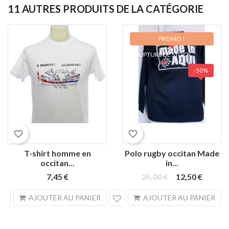
11 AUTRES PRODUITS DE LA CATÉGORIE
PROMO !
RUPTURE DE STOCK
-50%
Blanc
favorite_border
favorite_border
T-shirt homme en
Polo rugby occitan Made
occitan...
in...
7,45 €
25,00 €
12,50 €
search
sea
AJOUTER AU PANIER
AJOUTER AU PANIER