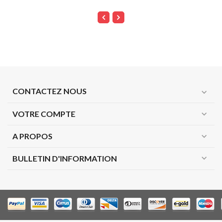
CONTACTEZ NOUS
expand_more
VOTRE COMPTE
expand_more
A PROPOS
expand_more
expand_more
BULLETIN D'INFORMATION