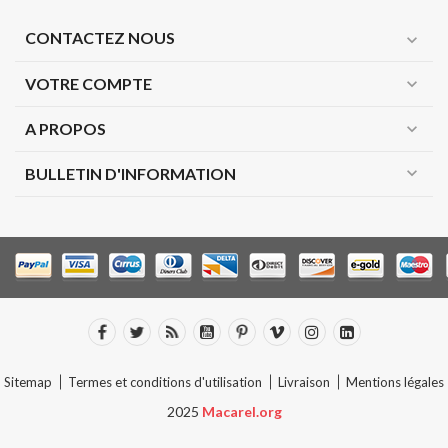
CONTACTEZ NOUS
expand_more
VOTRE COMPTE
expand_more
A PROPOS
expand_more
expand_more
BULLETIN D'INFORMATION
Sitemap
Termes et conditions d'utilisation
Livraison
Mentions légales
2025
Macarel.org