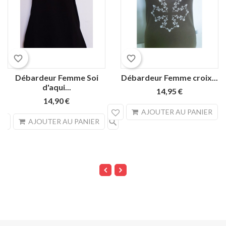
favorite_border
favorite_border
Débardeur Femme Soi
Débardeur Femme croix...
d'aqui...
14,95 €
14,90 €
sea
AJOUTER AU PANIER
search
AJOUTER AU PANIER