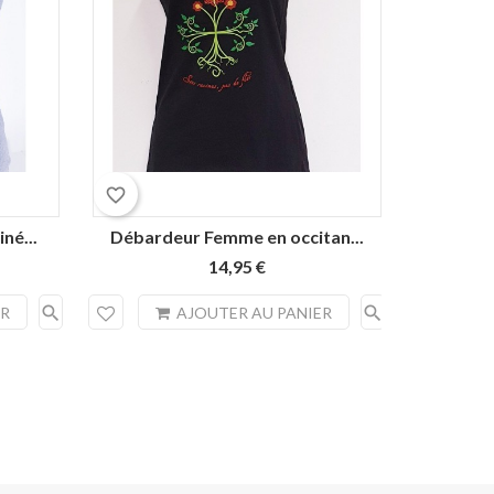
favorite_border
favorite_border
né...
Débardeur Femme en occitan...
Débarde
14,95 €
search
search
ER
AJOUTER AU PANIER