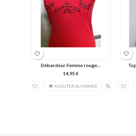
favorite_border
favorite_border
Débardeur Femme rouge...
Top
14,95 €
search
AJOUTER AU PANIER