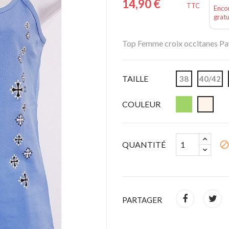
14,90 €
TTC
Encor
gratu
Top Femme croix occitanes Pa
TAILLE
38
40/42
COULEUR
QUANTITÉ
bloc
PARTAGER