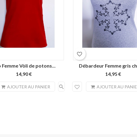
favorite_border
 Femme Vòli de potons...
Débardeur Femme gris chi
14,90 €
14,95 €
search
AJOUTER AU PANIER
AJOUTER AU PANI