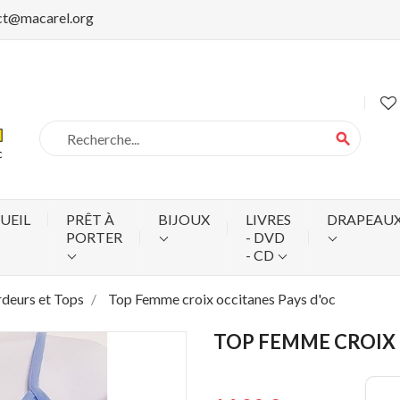
ct@macarel.org
search
UEIL
PRÊT À
BIJOUX
LIVRES
DRAPEAU
PORTER
- DVD
- CD
deurs et Tops
Top Femme croix occitanes Pays d'oc
TOP FEMME CROIX 