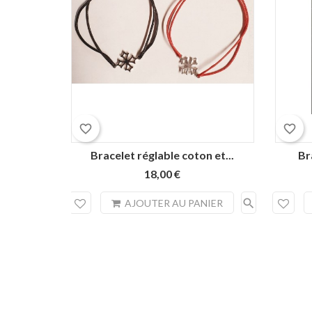
Rouge
Noir
favorite_border
favorite_border
Bracelet réglable coton et...
Br
18,00 €
search
AJOUTER AU PANIER