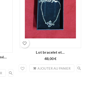
favorite_border
favorite_border
Lot bracelet et...
Brac
é...
48,00 €
search
AJOUTER AU PANIER
search
ER