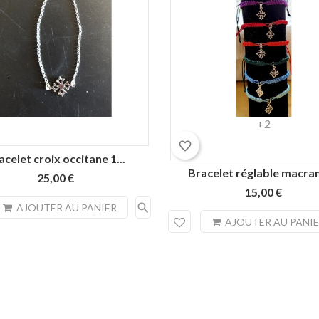
Rouge
Noir
Bleu
Vert
violet
+2
pâle
malachite
favorite_border
acelet croix occitane 1...
Bracelet réglable macram
25,00 €
15,00 €
search
AJOUTER AU PANIER
AJOUTER AU PANI