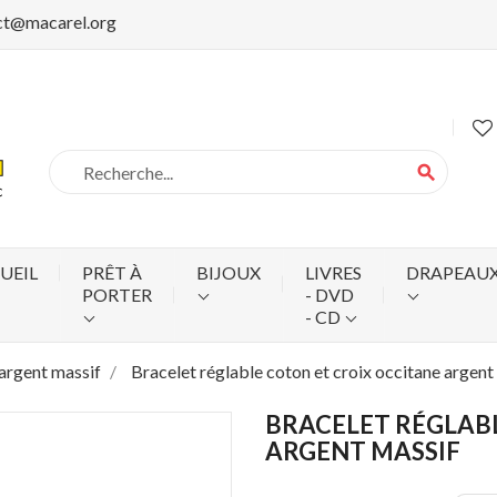
ct@macarel.org
search
UEIL
PRÊT À
BIJOUX
LIVRES
DRAPEAU
PORTER
- DVD
- CD
 argent massif
Bracelet réglable coton et croix occitane argent
BRACELET RÉGLAB
ARGENT MASSIF