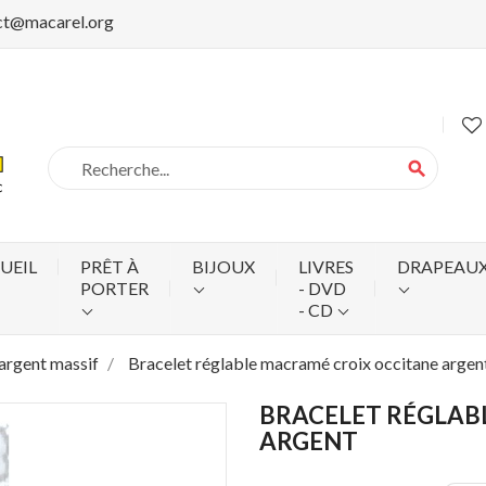
ct@macarel.org
search
UEIL
PRÊT À
BIJOUX
LIVRES
DRAPEAU
PORTER
- DVD
- CD
 argent massif
Bracelet réglable macramé croix occitane argen
BRACELET RÉGLAB
ARGENT