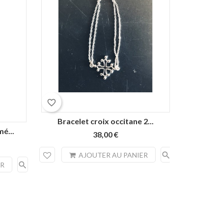
favorite_border
favorite_border
Bracelet croix occitane 2...
é...
38,00 €
search
AJOUTER AU PANIER
search
ER