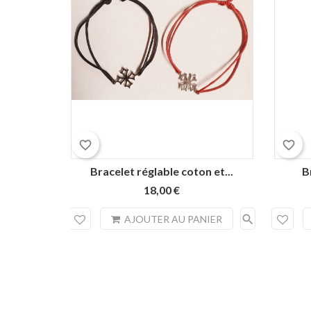
Rouge
Noir
favorite_border
favorite_border
Bracelet réglable coton et...
B
18,00 €
search
AJOUTER AU PANIER