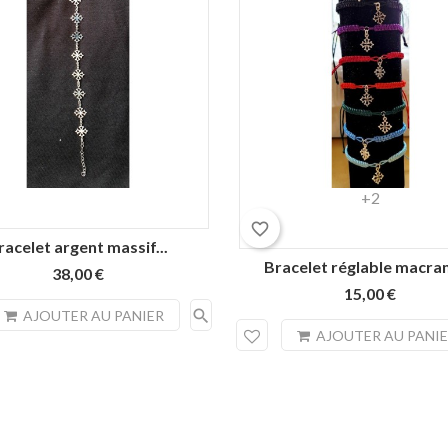
Rouge
Noir
Bleu
Vert
violet
+2
pâle
malachite
favorite_border
racelet argent massif...
Bracelet réglable macram
38,00 €
15,00 €
search
AJOUTER AU PANIER
AJOUTER AU PANI