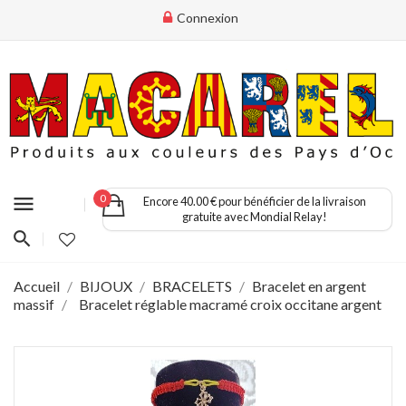
Connexion
menu
0
Encore 40.00 € pour bénéficier de la livraison
gratuite avec Mondial Relay!
Accueil
BIJOUX
BRACELETS
Bracelet en argent
massif
Bracelet réglable macramé croix occitane argent