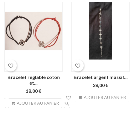
Rouge
Noir
favorite_border
favorite_border
Bracelet réglable coton
Bracelet argent massif...
et...
38,00 €
18,00 €
sea
AJOUTER AU PANIER
search
AJOUTER AU PANIER