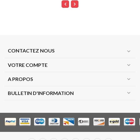
CONTACTEZ NOUS
expand_more
VOTRE COMPTE
expand_more
A PROPOS
expand_more
expand_more
BULLETIN D'INFORMATION