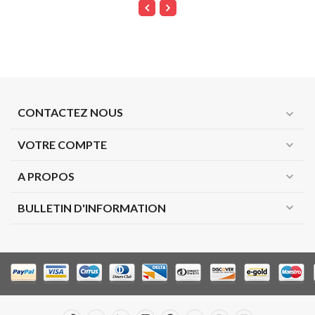
CONTACTEZ NOUS
expand_more
VOTRE COMPTE
expand_more
A PROPOS
expand_more
expand_more
BULLETIN D'INFORMATION