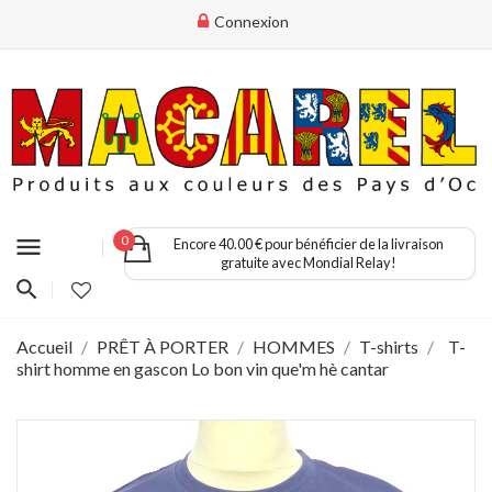
Connexion
menu
0
Encore 40.00 € pour bénéficier de la livraison
gratuite avec Mondial Relay!
Accueil
PRÊT À PORTER
HOMMES
T-shirts
T-
shirt homme en gascon Lo bon vin que'm hè cantar