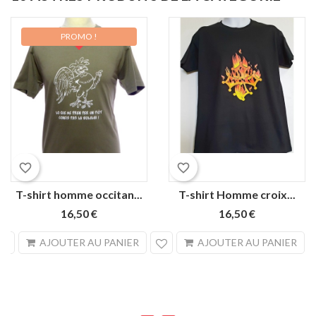
PROMO !
favorite_border
favorite_border
T-shirt homme occitan...
T-shirt Homme croix...
16,50 €
16,50 €
search
sea
AJOUTER AU PANIER
AJOUTER AU PANIER