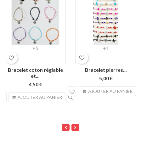
Rouge
Noir
Orange
Bleu
Rose
Blanc
Rouge
Noir
Turquoise
Rose
+5
+1
lagon
vif
favorite_border
favorite_border
Bracelet coton réglable
Bracelet pierres...
et...
5,00 €
4,50 €
sea
AJOUTER AU PANIER
search
AJOUTER AU PANIER