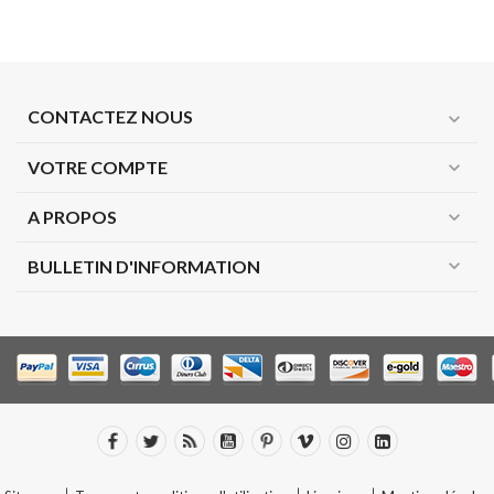
CONTACTEZ NOUS
expand_more
VOTRE COMPTE
expand_more
A PROPOS
expand_more
expand_more
BULLETIN D'INFORMATION