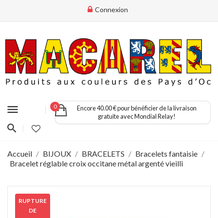
Connexion
menu
0
Encore 40.00 € pour bénéficier de la livraison
gratuite avec Mondial Relay!
Accueil
BIJOUX
BRACELETS
Bracelets fantaisie
Bracelet réglable croix occitane métal argenté vieilli
RUPTURE
DE