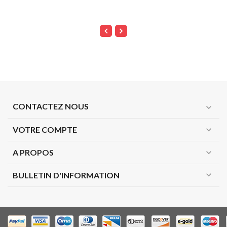
CONTACTEZ NOUS
expand_more
VOTRE COMPTE
expand_more
A PROPOS
expand_more
expand_more
BULLETIN D'INFORMATION