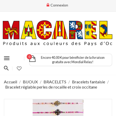
Connexion
menu
0
Encore 40.00 € pour bénéficier de la livraison
gratuite avec Mondial Relay!
Accueil
BIJOUX
BRACELETS
Bracelets fantaisie
Bracelet réglable perles de rocaille et croix occitane