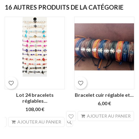
16 AUTRES PRODUITS DE LA CATÉGORIE
Noir
Camel
Bleu
favorite_border
favorite_border
marine
Lot 24 bracelets
Bracelet cuir réglable et...
réglables...
6,00 €
108,00 €
sea
AJOUTER AU PANIER
search
AJOUTER AU PANIER