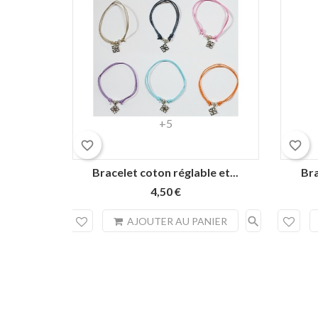
Rouge
Noir
Orange
Bleu
Rose
+5
lagon
favorite_border
favorite_border
Bracelet coton réglable et...
Bra
4,50 €
search
AJOUTER AU PANIER