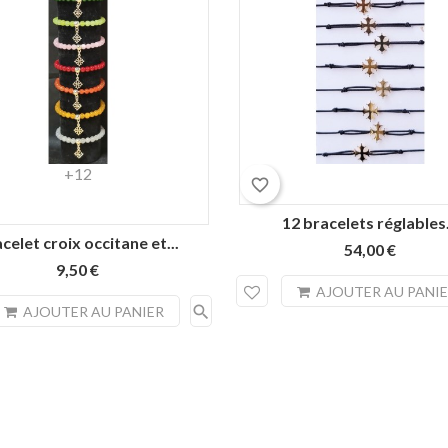
Beige
Blanc
Rouge
Noir
Orange
+12
favorite_border
12 bracelets réglables.
celet croix occitane et...
54,00 €
9,50 €
AJOUTER AU PANI
search
AJOUTER AU PANIER