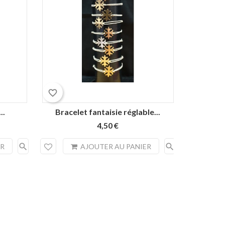
favorite_border
favorite_border
..
Bracelet fantaisie réglable...
12 b
4,50 €
search
search
ER
AJOUTER AU PANIER