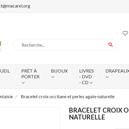
ct@macarel.org
search
UEIL
PRÊT À
BIJOUX
LIVRES
DRAPEAU
PORTER
- DVD
- CD
ntaisie
Bracelet croix occitane et perles agate naturelle
BRACELET CROIX O
NATURELLE