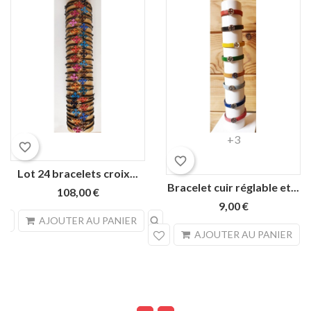
Rouge
Noir
Camel
Jaune
Bleu
+3
favorite_border
royal
favorite_border
Lot 24 bracelets croix...
Bracelet cuir réglable et...
108,00 €
9,00 €
search
AJOUTER AU PANIER
sea
AJOUTER AU PANIER